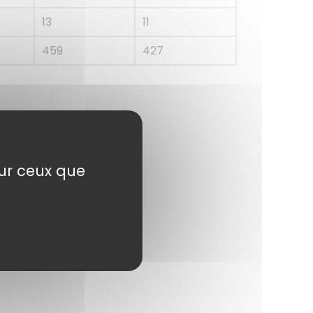
13
11
459
427
sur ceux que