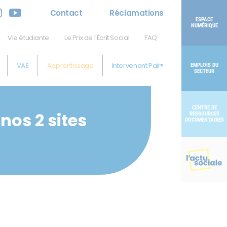
Contact
Réclamations
ESPACE
NUMÉRIQUE
Vie étudiante
Le Prix de l'Écrit Social
FAQ
VAE
Apprentissage
Intervenant Pair®
EMPLOIS DU
SECTEUR
CENTRE DE
nos 2 sites
RESSOURCES
DOCUMENTAIRES