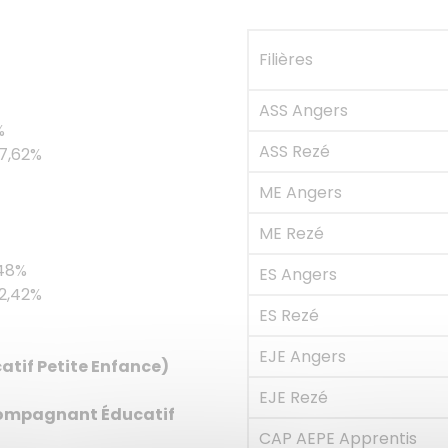
Filières
ASS Angers
%
ASS Rezé
7,62%
ME Angers
ME Rezé
48%
ES Angers
2,42%
ES Rezé
EJE Angers
tif Petite Enfance)
EJE Rezé
compagnant Éducatif
CAP AEPE Apprentis