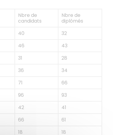
Nbre de
Nbre de
candidats
diplômés
40
32
46
43
31
28
36
34
71
66
96
93
42
41
66
61
18
18