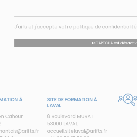
J'ai lu et j'accepte votre
politique de confidentialité
reCAPTCHA est désactiv
RMATION À
SITE DE FORMATION À
LAVAL
ion Cahour
8 Boulevard MURAT
É
53000 LAVAL
nantais@arifts.fr
accueil.sitelaval@arifts.fr