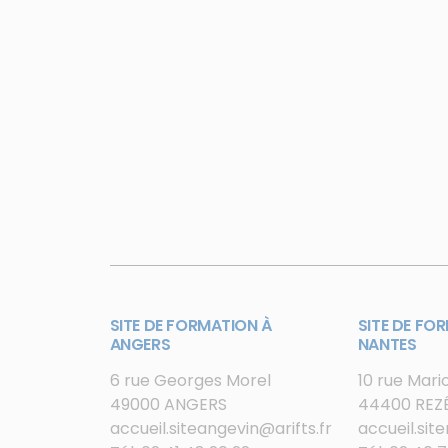
SITE DE FORMATION À
SITE DE FO
ANGERS
NANTES
6 rue Georges Morel
10 rue Mar
49000 ANGERS
44400 REZ
accueil.siteangevin@arifts.fr
accueil.site