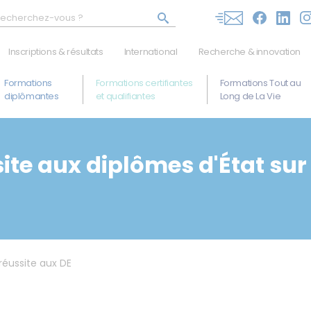
Inscriptions & résultats
International
Recherche & innovation
Inscriptions en cours
La mobilité internationale
Formations
Formations certifiantes
Formations Tout au
diplômantes
et qualifiantes
Long de La Vie
Allégements & transferts
Charte ERASMUS
Résultats des admissions
ite aux diplômes d'État sur 
réussite aux DE