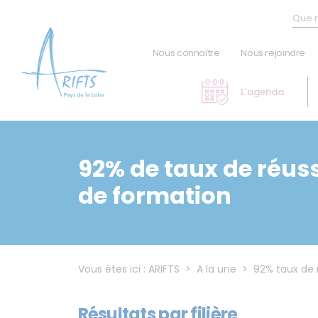
Panneau de gestion des cookies
Nous connaître
Nous rejoindre
L'institut
L'agenda
L'association
Personnes en situation de
handicap
92% de taux de réuss
Les statistiques
de formation
Ils nous font confiance
Le Prix de l'Écrit Social
Les actualités
CerSo
Vous êtes ici :
ARIFTS
>
A la une
>
92% taux de 
Index égalité hommes-femmes
Résultats par filière