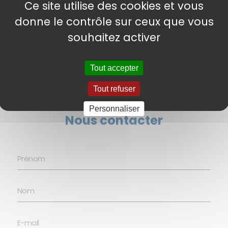
panier d'achat, un identifiant permettant de
Ce site utilise des cookies et vous
tracer votre navigation pour des finalités
donne le contrôle sur ceux que vous
statistiques ou publicitaires,
etc
.
> En savoir plus sur les cookies, leur
souhaitez activer
fonctionnement et les moyens de s’y opposer
Tout accepter
Tout refuser
Personnaliser
Nous contacter