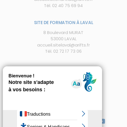
Tél.
02 40 75 69 94
SITE DE FORMATION À LAVAL
8 Boulevard MURAT
53000 LAVAL
accueil.sitelaval@arifts.fr
Tél. 02 72 17 73 06
FAQ
NOUS REJOINDRE
SUIVEZ-NOUS