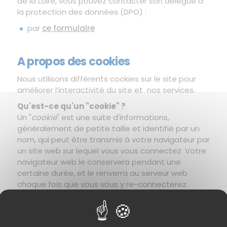
de la Loire, vous pouvez contacter son délégué à
la protection des données (DPO) :
par
ce formulaire
A propos des cookies
Nous utilisons différents cookies sur le site pour
améliorer l’interactivité du site et nos services.
Qu'est-ce qu'un "cookie" ?
Un "
cookie
" est une suite d'informations,
généralement de petite taille et identifié par un
nom, qui peut être transmis à votre navigateur par
un site web sur lequel vous vous connectez. Votre
navigateur web le conservera pendant une
certaine durée, et le renverra au serveur web
chaque fois que vous vous y re-connecterez.
Les
cookies
ont de multiples usages : ils peuvent
servir à mémoriser votre identifiant client auprès
d'un site marchand, le contenu courant de votre