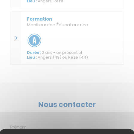
Angers, Rezé
Moniteur.rice Éducateur.rice
2 ans - en présentiel
Angers (49) ou Rezé (44)
Nous contacter