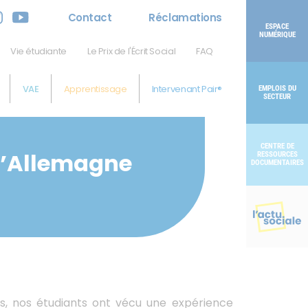
Contact
Réclamations
ESPACE
NUMÉRIQUE
Vie étudiante
Le Prix de l'Écrit Social
FAQ
VAE
Apprentissage
Intervenant Pair®
EMPLOIS DU
SECTEUR
CENTRE DE
 l’Allemagne
RESSOURCES
DOCUMENTAIRES
, nos étudiants ont vécu une expérience