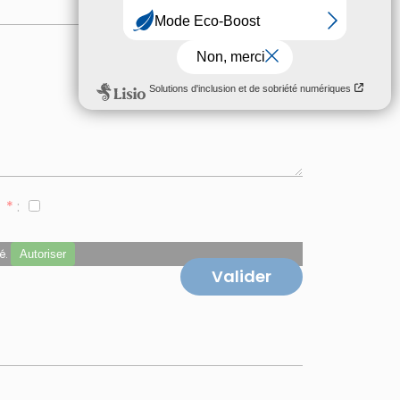
*
:
é.
Autoriser