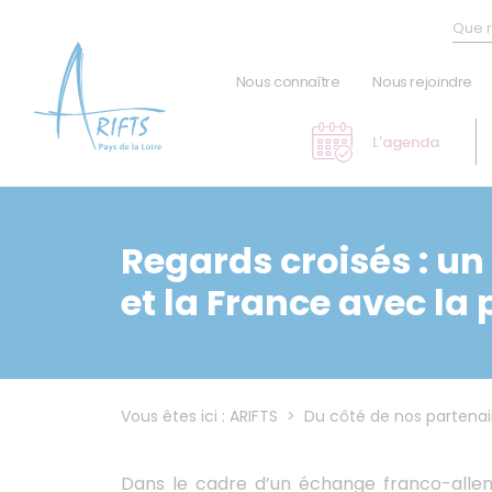
Panneau de gestion des cookies
Nous connaître
Nous rejoindre
L'institut
L'agenda
L'association
Personnes en situation de
handicap
Regards croisés : un
Les statistiques
et la France avec la
Ils nous font confiance
Le Prix de l'Écrit Social
Les actualités
CerSo
Vous êtes ici :
ARIFTS
>
Du côté de nos partenai
Index égalité hommes-femmes
Dans le cadre d’un échange franco-alle