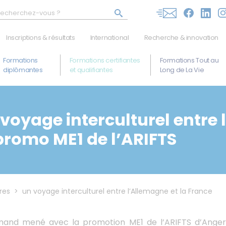
Inscriptions & résultats
International
Recherche & innovation
Inscriptions en cours
La mobilité internationale
Formations
Formations certifiantes
Formations Tout au
diplômantes
et qualifiantes
Long de La Vie
Allégements & transferts
Charte ERASMUS
Résultats des admissions
 voyage interculturel entre
 promo ME1 de l’ARIFTS
res
>
un voyage interculturel entre l’Allemagne et la France
mand mené avec la promotion ME1 de l’ARIFTS d’Angers