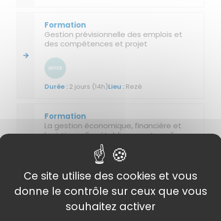
Gestion prévisionnelle des emplois et
des compétences et projet
2 jours (14h)
Rezé
La gestion économique, financière et
logistique d'un établissement ou d'un
service
Ce site utilise des cookies et vous
3 jours (21h)
Rezé
donne le contrôle sur ceux que vous
souhaitez activer