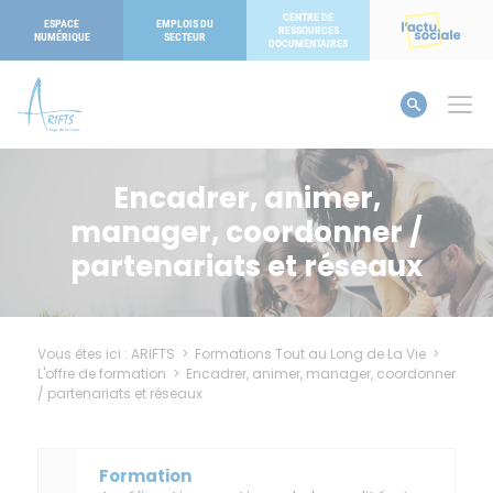
Panneau de gestion des cookies
CENTRE DE
ESPACE
EMPLOIS DU
RESSOURCES
NUMÉRIQUE
SECTEUR
DOCUMENTAIRES
Encadrer, animer,
manager, coordonner /
partenariats et réseaux
Vous êtes ici :
ARIFTS
>
Formations Tout au Long de La Vie
>
L'offre de formation
>
Encadrer, animer, manager, coordonner
/ partenariats et réseaux