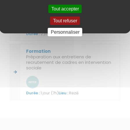
Le diagnostic et l'analyse stratégique au
service de la conduite du changement
Tout accepter
Tout refuser
Personnaliser
2 jours (14h)
Rezé
Préparation aux entretiens de
recrutement de cadres en intervention
sociale
1 jour (7h)
Rezé