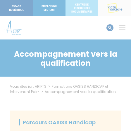
Panneau de gestion des cookies
CENTRE DE
ESPACE
EMPLOIS DU
RESSOURCES
NUMÉRIQUE
SECTEUR
DOCUMENTAIRES
Accompagnement vers la
qualification
Vous êtes ici :
ARIFTS
>
Formations OASISS HANDICAP et
Intervenant Pair®
>
Accompagnement vers la qualification
Parcours OASISS Handicap