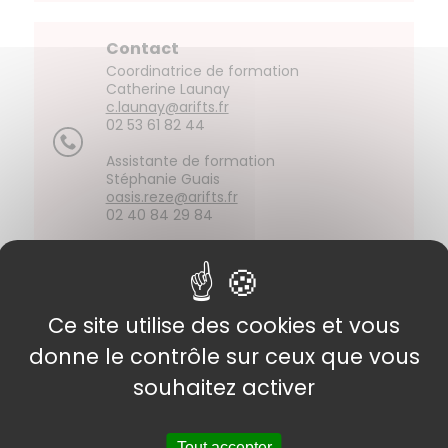
Contact
Coordinatrice de formation
Catherine Launay
c.launay@arifts.fr
02 53 61 82 44
Assistante de formation
Stéphanie Guais
oasis.reze@arifts.fr
02 40 84 29 84
Calendrier
Ce site utilise des cookies et vous
INSCRIPTIONS OUVERTES
donne le contrôle sur ceux que vous
: Pré-positionnement et Parcours
Trajectoire
souhaitez activer
Préformation :
Angers - Rezé : de mi-
Tout accepter